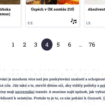
Srbska
Úspěch v ÚK soutěže ZUŠ
Absolvent
asmus)
5.5.
1.5.
1
2
3
4
5
6
..
76
vání je mnohem více než jen poskytování znalostí a schopnost
 cíle. Jde také o to, otevřít dětem oči, aby viděly potřeby a
pr
 činy mají
univerzální
rozměr. A musíme najít způsob, jak vybudo
dnosti k ostatním. Protože to je to, co nás pohání k činnosti. (