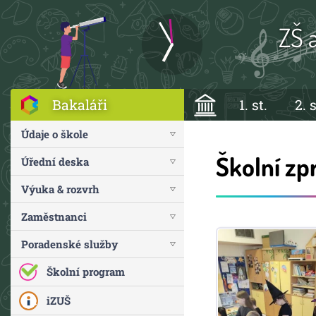
ZŠ 
Bakaláři
1. st.
2. s
Údaje o škole
Školní zp
Úřední deska
Výuka & rozvrh
Zaměstnanci
Poradenské služby
Školní program
iZUŠ