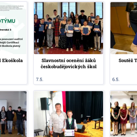
ul Ekoškola
Slavnostní ocenění žáků
Soutěž T
českobudějovických škol
7.5.
6.5.