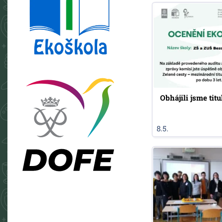
Obhájili jsme tit
8.5.