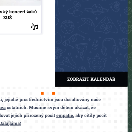
ský koncert žáků
ZUŠ
ZOBRAZIT KALENDÁŘ
í, jejichž prostřednictvím jsou dosahovány naše
áva
ostatních. Musíme svým dětem ukázat, že
vat jejich přirozený pocit
empatie
, aby cítily pocit
Dalajláma
)