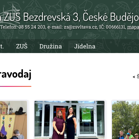
a ZUŠ Bezdrevská 3, České Budějo
Telefon: 38 55 24 203, e-mail: zs@zsvltava.cz, IČ: 00666131,
map
t.
ZUŠ
Družina
Jídelna
ravodaj
<