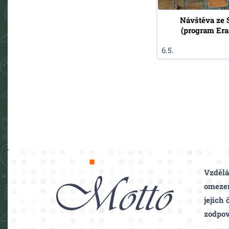
Návštěva ze 
(program Er
6.5.
Motto
Vzdělá
omezené
jejich
zodpově