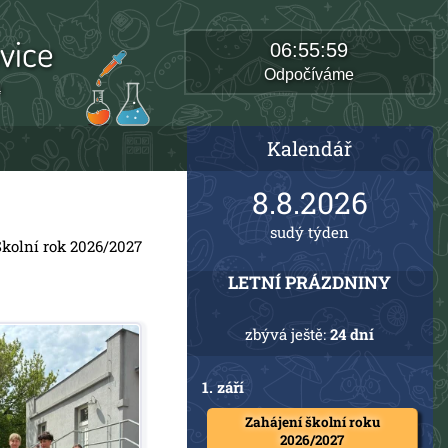
vice
06:56:00
Odpočíváme
a
Kalendář
8.8.2026
sudý týden
Školní rok 2026/2027
LETNÍ PRÁZDNINY
zbývá ještě:
24 dní
1. září
Zahájení školní roku
2026/2027