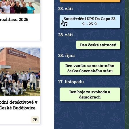
23. září
Soustředění DPS Da Capo 23.
rozhlasu 2026
9. - 25. 9.
28. září
Den české státnosti
28. října
Den vzniku samostatného
československého státu
17. listopadu
Den boje za svobodu a
demokracii
vodní detektivové v
České Budějovice
7B