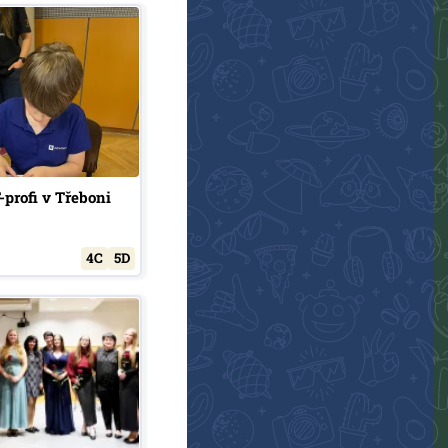
-profi v Třeboni
4C
5D