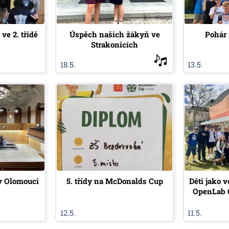
ve 2. třídě
Úspěch našich žákyň ve
Pohár 
Strakonicích
18.5.
13.5.
 v Olomouci
5. třídy na McDonalds Cup
Děti jako 
OpenLab 
12.5.
11.5.