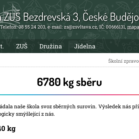
a ZUŠ Bezdrevská 3, České Budějo
Telefon: 38 55 24 203, e-mail: zs@zsvltava.cz, IČ: 00666131,
map
t.
ZUŠ
Družina
Jídelna
Školní zpravod
6780 kg sběru
řádala naše škola svoz sběrných surovin. Výsledek nás př
ogicky smýšlející z nás.
40 kg