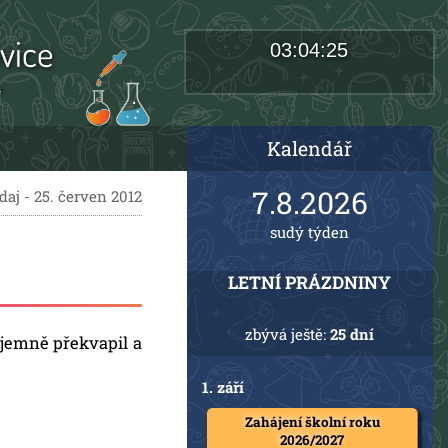
vice
03:04:26
a
Kalendář
7.8.2026
aj - 25. červen 2012
sudý týden
LETNÍ PRÁZDNINY
zbývá ještě:
25 dní
íjemně překvapil a
1. září
Zahájení školní roku
2026/2027