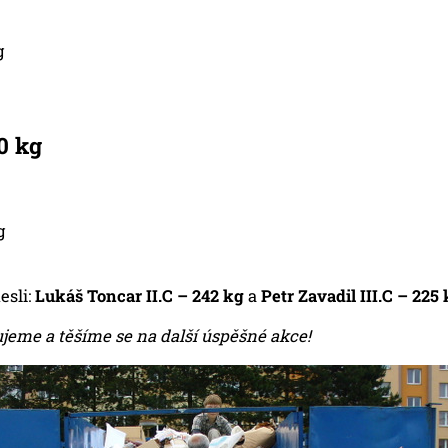
g
40 kg
g
esli:
Lukáš Toncar II.C – 242 kg
a
Petr Zavadil III.C – 225
eme a těšíme se na další úspěšné akce!