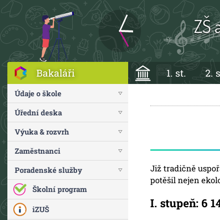
ZŠ 
Bakaláři
1. st.
2. s
Údaje o škole
Úřední deska
Výuka & rozvrh
Zaměstnanci
Již tradičně uspo
Poradenské služby
potěšil nejen ekol
Školní program
I. stupeň: 6 1
iZUŠ