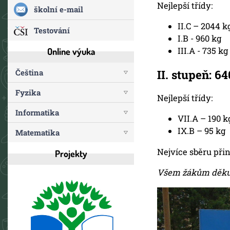
Nejlepší třídy:
školní e-mail
II.C – 2044 k
Testování
I.B - 960 kg
III.A - 735 kg
Online výuka
II. stupeň: 6
Čeština
Fyzika
Nejlepší třídy:
Informatika
VII.A – 190 k
IX.B – 95 kg
Matematika
Nejvíce sběru přin
Projekty
Všem žákům děkuj