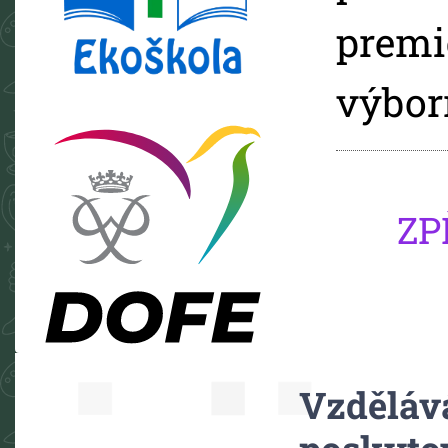
prem
výbor
ZP
Motto
Vzdělává