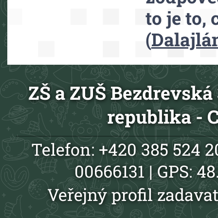
to je to,
(
Dalajl
ZŠ a ZUŠ Bezdrevská 
republika -
Telefon: +420 385 524 20
00666131 | GPS: 4
Veřejný profil zadavat