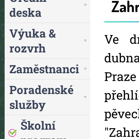
Zahr
deska
Výuka &
Ve d
rozvrh
dubn
Zaměstnanci
Pra
Poradenské
přeh
služby
pěv
Školní
"Zahr