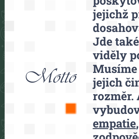
poskytov
jejichž 
dosahov
Jde také
viděly p
Musíme 
jejich č
rozměr. 
vybudova
empatie
zodpověd