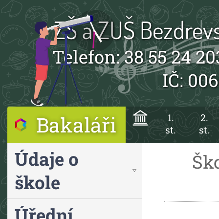
ZŠ a ZUŠ Bezdrevs
Telefon: 38 55 24 20
IČ: 00
Bakaláři
1.
2.
st.
st.
Údaje o
Ško
škole
Úřední