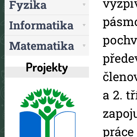
vyzp
Fyzika
pás
Informatika
poch
Matematika
pře
Projekty
členov
a 2. t
zapo
práce