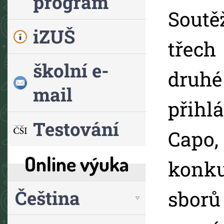
program
Sout
iZUŠ
třech
školní e-
druh
mail
přih
Testování
Capo
Online výuka
konk
Čeština
sborů