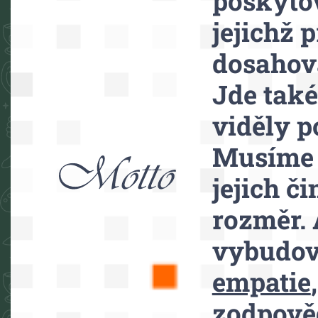
poskytov
jejichž 
dosahov
Jde také
viděly p
Musíme 
jejich č
rozměr. 
vybudova
empatie
zodpověd