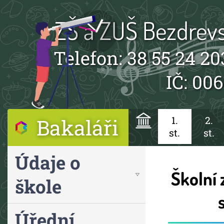
ZŠ a ZUŠ Bezdrevs
Telefon: 38 55 24 20
IČ: 00
Bakaláři
1.
2.
st.
st.
Údaje o
Školní 
škole
Úřední