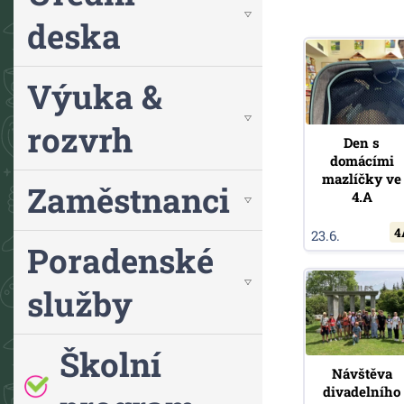
deska
Výuka &
rozvrh
Den s
domácími
mazlíčky ve
Zaměstnanci
4.A
4
23.6.
Poradenské
služby
Školní
Návštěva
divadelního