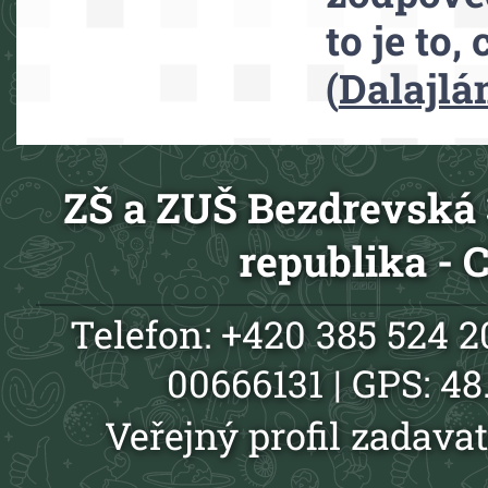
to je to,
(
Dalajl
ZŠ a ZUŠ Bezdrevská 
republika -
Telefon: +420 385 524 20
00666131 | GPS: 4
Veřejný profil zadavat